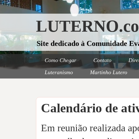
LUTERNO.c
Site dedicado à Comunidade Ev
Como Chegar
Contato
Dire
Luteranismo
Martinho Lutero
Calendário de ati
Em reunião realizada apó