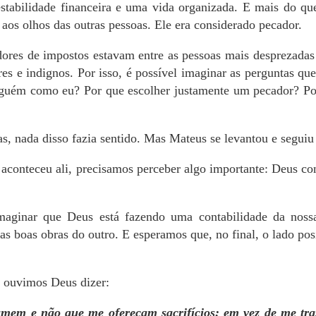
estabilidade financeira e uma vida organizada. E mais do 
aos olhos das outras pessoas. Ele era considerado pecador.
ores de impostos estavam entre as pessoas mais desprezadas
res e indignos. Por isso, é possível imaginar as perguntas qu
lguém como eu? Por que escolher justamente um pecador? Po
s, nada disso fazia sentido. Mas Mateus se levantou e seguiu
 aconteceu ali, precisamos perceber algo importante: Deus co
aginar que Deus está fazendo uma contabilidade da noss
as boas obras do outro. E esperamos que, no final, o lado pos
s ouvimos Deus dizer:
em e não que me ofereçam sacrifícios; em vez de me traz