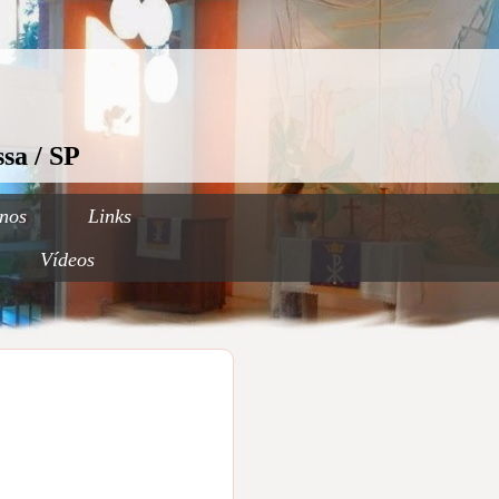
sa / SP
nos
Links
Vídeos