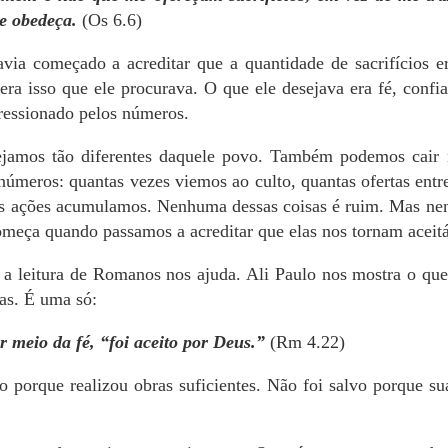
e obedeça.
(Os 6.6)
avia começado a acreditar que a quantidade de sacrifícios 
era isso que ele procurava. O que ele desejava era fé, conf
ressionado pelos números.
ejamos tão diferentes daquele povo. Também podemos cair 
úmeros: quantas vezes viemos ao culto, quantas ofertas entr
as ações acumulamos. Nenhuma dessas coisas é ruim. Mas ne
omeça quando passamos a acreditar que elas nos tornam aceitá
 a leitura de Romanos nos ajuda. Ali Paulo nos mostra o que
as. É uma só:
r meio da fé, “foi aceito por Deus.”
(Rm 4.22)
o porque realizou obras suficientes. Não foi salvo porque su