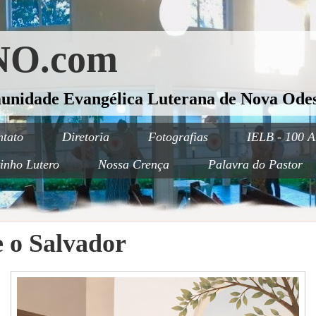
O.com
munidade Evangélica Luterana de Nova Odes
tato
Diretoria
Fotografias
IELB - 100 A
inho Lutero
Nossa Crença
Palavra do Pastor
e o Salvador