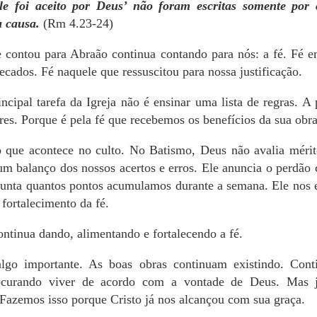
Ele foi aceito por Deus’ não foram escritas somente po
a causa.
(Rm 4.23-24)
e contou para Abraão continua contando para nós: a fé. Fé e
cados. Fé naquele que ressuscitou para nossa justificação.
ncipal tarefa da Igreja não é ensinar uma lista de regras. A p
res. Porque é pela fé que recebemos os benefícios da sua obra
o que acontece no culto. No Batismo, Deus não avalia mérit
um balanço dos nossos acertos e erros. Ele anuncia o perdão 
gunta quantos pontos acumulamos durante a semana. Ele nos 
 fortalecimento da fé.
ntinua dando, alimentando e fortalecendo a fé.
lgo importante. As boas obras continuam existindo. Cont
ocurando viver de acordo com a vontade de Deus. Mas j
 Fazemos isso porque Cristo já nos alcançou com sua graça.