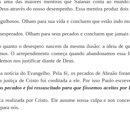
s uma das maiores mentiras que Satanás conta ao mundo
 Deus através do nosso desempenho. Essa mentira produz dois 
gulhosos. Olham para sua vida e concluem que estão indo mu
sesperados. Olham para seus pecados e concluem que jamais s
o quanto o desespero nascem da mesma ilusão: a ideia de q
mos. O arrependimento começa quando abandonamos essa fa
mos nos justificar diante de Deus.
a notícia do Evangelho. Pela fé, os pecados de Abraão fora
 justiça de Cristo foi creditada a ele. Por isso Paulo escre
s pecados e foi ressuscitado para que fôssemos aceitos por 
ca realizada por Cristo. Ele assume nossa culpa e nos conce
para nós.