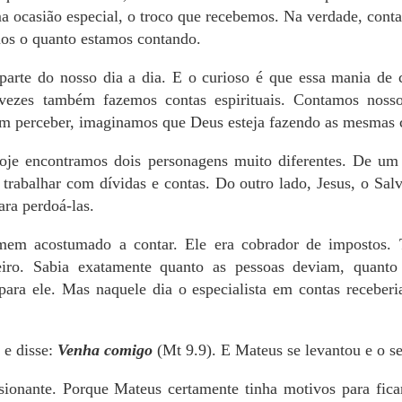
ma ocasião especial, o troco que recebemos. Na verdade, conta
os o quanto estamos contando.
arte do nosso dia a dia. E o curioso é que essa mania de c
 vezes também fazemos contas espirituais. Contamos nosso
sem perceber, imaginamos que Deus esteja fazendo as mesmas 
je encontramos dois personagens muito diferentes. De um 
abalhar com dívidas e contas. Do outro lado, Jesus, o Salv
ara perdoá-las.
em acostumado a contar. Ele era cobrador de impostos. 
eiro. Sabia exatamente quanto as pessoas deviam, quanto 
para ele. Mas naquele dia o especialista em contas receber
 e disse:
Venha comigo
(Mt 9.9). E Mateus se levantou e o s
ionante. Porque Mateus certamente tinha motivos para fica