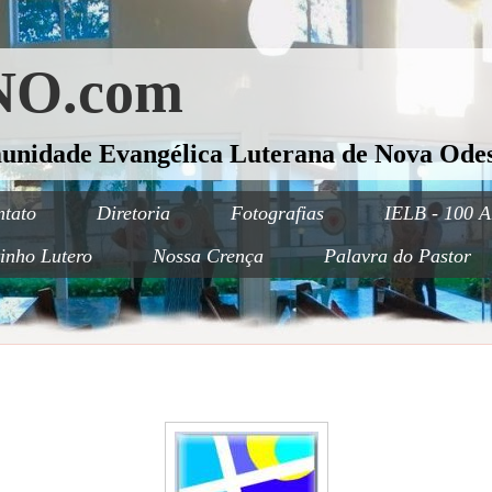
O.com
munidade Evangélica Luterana de Nova Odes
tato
Diretoria
Fotografias
IELB - 100 A
inho Lutero
Nossa Crença
Palavra do Pastor