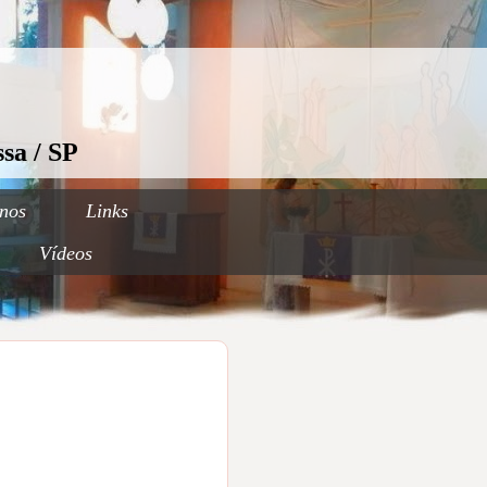
sa / SP
nos
Links
Vídeos