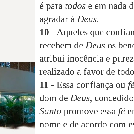
é para
todos
e em nada d
agradar à
Deus
.
10
- Aqueles que confia
recebem de
Deus
os bene
atribui inocência e pure
realizado a favor de tod
11
- Essa confiança ou
f
dom de
Deus
, concedido
Santo
promove essa
fé
em
nome e de acordo com e