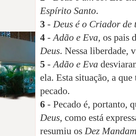
Espírito Santo
.
3
-
Deus é o Criador de 
4
-
Adão e Eva
, os pais
Deus
. Nessa liberdade,
5
-
Adão e Eva
desviara
ela. Esta situação, a qu
pecado.
6
- Pecado é, portanto, q
Deus
, como está expres
resumiu os
Dez Mandam