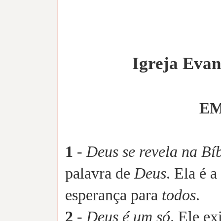
Igreja Evan
EM
1
-
Deus se revela na Bí
palavra de
Deus
. Ela é
esperança para
todos
.
2
-
Deus é um só
. Ele ex