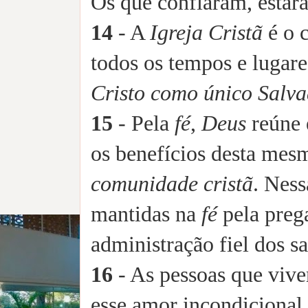
Os que confiaram, esta
14
- A
Igreja Cristã
é o c
todos os tempos e lugare
Cristo como único Salv
15
- Pela
fé
,
Deus
reúne 
os benefícios desta me
comunidade cristã
. Nes
mantidas na
fé
pela prega
administração fiel dos s
16
- As pessoas que vive
esse amor incondicional