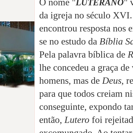
O nome "
" 
LUTERANO
da igreja no século XVI
encontrou resposta nos e
se no estudo da
Bíblia S
Pela palavra bíblica de
R
lhe concedeu a graça de 
homens, mas de
Deus
, r
para que todos creiam ni
conseguinte, expondo ta
então,
Lutero
foi rejeita
excomungado. Ao tentar 