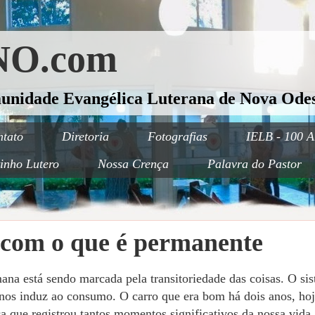
O.com
munidade Evangélica Luterana de Nova Odes
tato
Diretoria
Fotografias
IELB - 100 A
inho Lutero
Nossa Crença
Palavra do Pastor
com o que é permanente
ana está sendo marcada pela transitoriedade das coisas. O si
nos induz ao consumo. O carro que era bom há dois anos, hoje
 que registrou tantos momentos significativos da nossa vida,