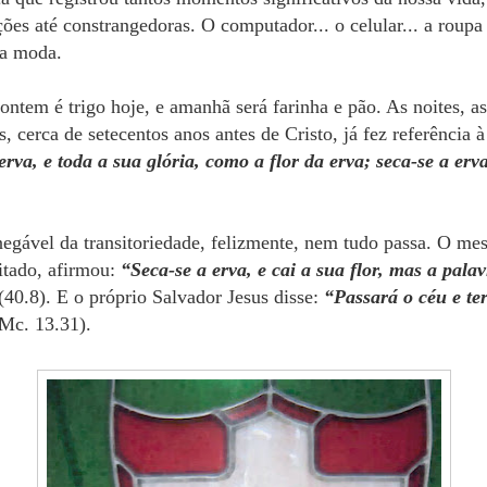
ações até constrangedoras. O computador... o celular... a rou
da moda.
ntem é trigo hoje, e amanhã será farinha e pão. As noites, as
s, cerca de setecentos anos antes de Cristo, já fez referência à
rva, e toda a sua glória, como a flor da erva; seca-se a erv
negável da transitoriedade, felizmente, nem tudo passa. O m
citado, afirmou:
“Seca-se a erva, e cai a sua flor, mas a pala
,(40.8). E o próprio Salvador Jesus disse:
“Passará o céu e te
(Mc. 13.31).