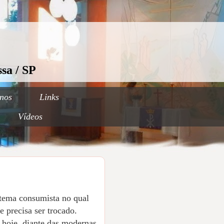
sa / SP
nos
Links
Vídeos
stema consumista no qual
 precisa ser trocado.
 hoje, diante das modernas