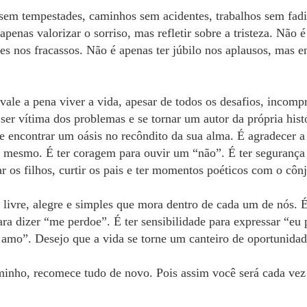
u sem tempestades, caminhos sem acidentes, trabalhos sem fad
 apenas valorizar o sorriso, mas refletir sobre a tristeza. Nã
es nos fracassos. Não é apenas ter júbilo nos aplausos, mas e
 vale a pena viver a vida, apesar de todos os desafios, incomp
e ser vítima dos problemas e se tornar um autor da própria hist
de encontrar um oásis no recôndito da sua alma. É agradecer 
si mesmo. É ter coragem para ouvir um “não”. É ter segurança 
r os filhos, curtir os pais e ter momentos poéticos com o côn
ça livre, alegre e simples que mora dentro de cada um de nós. É
ara dizer “me perdoe”. É ter sensibilidade para expressar “eu 
 amo”. Desejo que a vida se torne um canteiro de oportunidades
minho, recomece tudo de novo. Pois assim você será cada vez