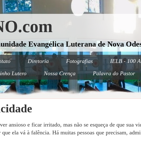
O.com
munidade Evangélica Luterana de Nova Odes
tato
Diretoria
Fotografias
IELB - 100 A
inho Lutero
Nossa Crença
Palavra do Pastor
icidade
iver ansioso e ficar irritado, mas não se esqueça de que sua v
 que ela vá à falência. Há muitas pessoas que precisam, adm