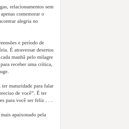
igas, relacionamentos sem
o é apenas comemorar o
ncontrar alegria no
reensões e período de
ória. É atravessar desertos
a cada manhã pelo milagre
para receber uma crítica,
juge.
 ter maturidade para falar
preciso de você”. É ter
 para você ser feliz . . .
 mais apaixonado pela