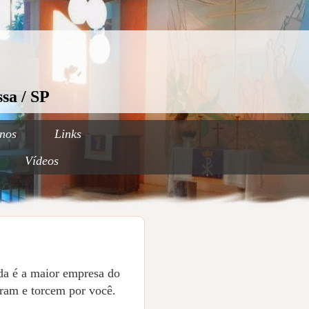
sa / SP
nos
Links
Vídeos
ida é a maior empresa do
iram e torcem por você.