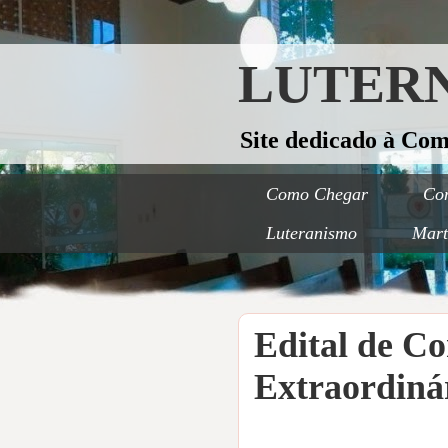
LUTERN
Site dedicado à Co
Como Chegar
Con
Luteranismo
Mart
Edital de C
Extraordiná