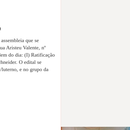
a
 assembleia que se
ua Aristeu Valente, nº
em do dia: (I) Ratificação
neider. O edital se
/luterno, e no grupo da