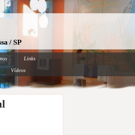
sa / SP
nos
Links
Vídeos
al