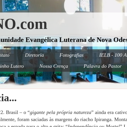
O.com
munidade Evangélica Luterana de Nova Odes
tato
Diretoria
Fotografias
IELB - 100 A
inho Lutero
Nossa Crença
Palavra do Pastor
a...
2. Brasil – o “
gigante pela própria natureza
” ainda era cativ
nalmente, foram saciadas às margens do riacho Ipiranga. Mon
a a espada para o alto e grita: “
Independência ou Morte!
” L