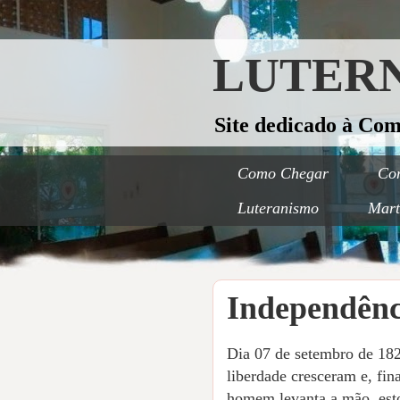
LUTERN
Site dedicado à Co
Como Chegar
Con
Luteranismo
Mart
Independênci
Dia 07 de setembro de 182
liberdade cresceram e, fi
homem levanta a mão, estoc