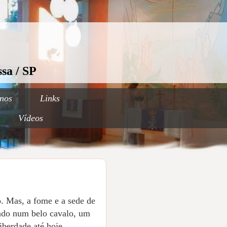
sa / SP
nos
Links
Vídeos
o. Mas, a fome e a sede de
tado num belo cavalo, um
iberdade até hoje