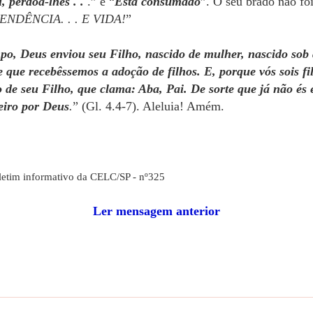
i, perdoa-lhes . .
.” e “
Está consumado
”. O seu brado não foi
NDÊNCIA. . . E VIDA!
”
po, Deus enviou seu Filho, nascido de mulher, nascido sob a
de que recebêssemos a adoção de filhos. E, porque vós sois f
o de seu Filho, que clama: Aba, Pai. De sorte que já não és 
eiro por Deus
.
” (Gl. 4.4-7). Aleluia! Amém.
letim informativo da CELC/SP - nº325
Ler mensagem anterior