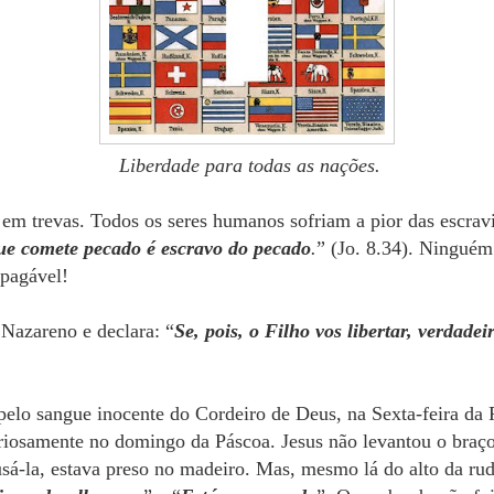
Liberdade para todas as nações.
em trevas. Todos os seres humanos sofriam a pior das escravi
ue comete pecado é escravo do pecado
.
” (Jo. 8.34). Ninguém 
mpagável!
 Nazareno e declara: “
Se, pois, o Filho vos libertar, verdadei
 pelo sangue inocente do Cordeiro de Deus, na Sexta-feira da 
toriosamente no domingo da Páscoa. Jesus não levantou o bra
usá-la, estava preso no madeiro. Mas, mesmo lá do alto da ru