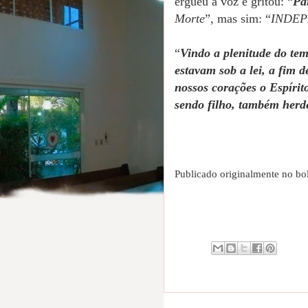
ergueu a voz e gritou: “
Pa
Morte
”, mas sim: “
INDEPE
“
Vindo a plenitude do tem
estavam sob a lei, a fim 
nossos corações o Espírit
sendo filho, também herd
Publicado originalmente no bo