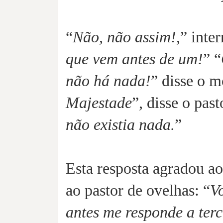
“
Não, não assim!,
” inte
que vem antes de um!
” “
não há nada!
” disse o m
Majestade
”, disse o past
não existia nada.
”
Esta resposta agradou ao 
ao pastor de ovelhas: “
V
antes me responde a ter