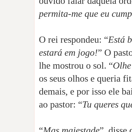
ouvido falar daquela orde
permita-me que eu cumpr
O rei respondeu: “
Está 
estará em jogo!
” O pasto
lhe mostrou o sol. “
Olhe
os seus olhos e queria fit
demais, e por isso ele ba
ao pastor: “
Tu queres qu
“
Mas majestade
”, disse 