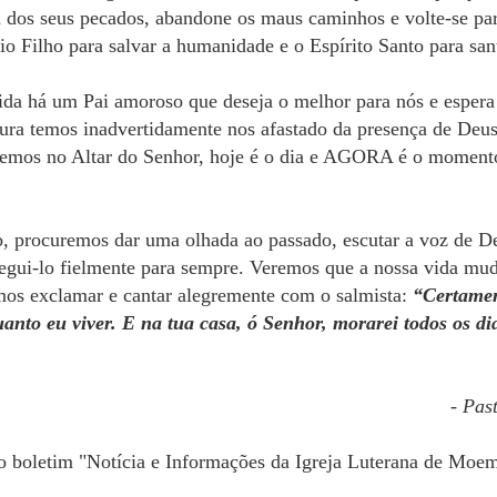
 dos seus pecados, abandone os maus caminhos e volte-se pa
o Filho para salvar a humanidade e o Espírito Santo para santi
vida há um Pai amoroso que deseja o melhor para nós e esper
ntura temos inadvertidamente nos afastado da presença de Deu
izemos no Altar do Senhor, hoje é o dia e AGORA é o moment
 procuremos dar uma olhada ao passado, escutar a voz de De
segui-lo fielmente para sempre. Veremos que a nossa vida mud
os exclamar e cantar alegremente com o salmista:
“Certamen
nto eu viver. E na tua casa, ó Senhor, morarei todos os d
- Pas
o boletim "Notícia e Informações da Igreja Luterana de Moem