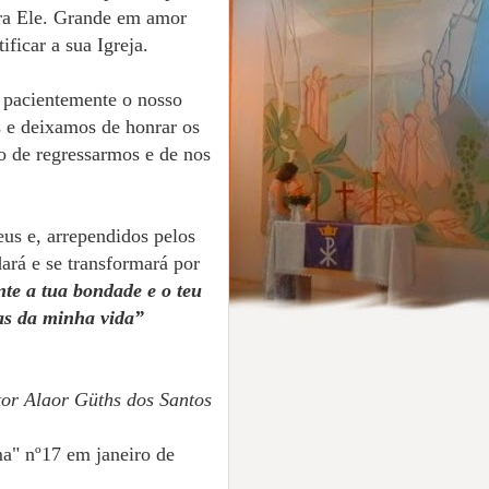
ra Ele. Grande em amor
ficar a sua Igreja.
a pacientemente o nosso
s e deixamos de honrar os
o de regressarmos e de nos
us e, arrependidos pelos
ará e se transformará por
te a tua bondade e o teu
ias da minha vida”
tor Alaor Güths dos Santos
a" nº17 em janeiro de