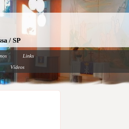
sa / SP
nos
Links
Vídeos