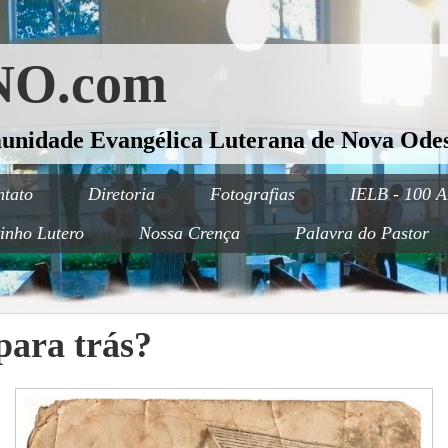
O.com
munidade Evangélica Luterana de Nova Odes
tato
Diretoria
Fotografias
IELB - 100 A
inho Lutero
Nossa Crença
Palavra do Pastor
para trás?