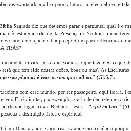
aba nos exortando a olhar para o futuro, intelectualmente fala
Bíblia Sagrada diz que devemos parar e perguntar qual é o me
ia nós estaremos diante da Presença do Senhor a quem teremo
m novo ano creio que é o tempo oportuno para refletirmos e 
RA TRÁS?
ntinuamente mostra-nos o que somos, o que fazemos, o que d
o será que tem sido nossas ações, boas ou más? As Escrituras
 pessoa plantar, é isso mesmo que colherá”
(Gl.6.7).
relaciona com esse mundo, por ser passageiro, aqui ficará. 
recem. E não imitar, por exemplo, a atitude daquele moço ric
ão deixou lugar para o Redentor Jesus...
“e foi embora”
(Mt.
ssoas à destruição física e espiritual.
a há um Deus grande e amoroso. Grande em paciência porque 