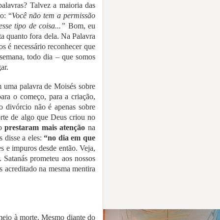
alavras? Talvez a maioria das
o: “
Você não tem a permissão
sse tipo de coisa...”
Bom, eu
lta quanto fora dela. Na Palavra
os é necessário reconhecer que
 semana, todo dia – que somos
ar.
m uma palavra de Moisés sobre
para o começo, para a criação,
o divórcio não é apenas sobre
orte de algo que Deus criou no
ão
prestaram mais atenção
na
 disse a eles:
“no dia em que
s e impuros desde então. Veja,
. Satanás prometeu aos nossos
os acreditado na mesma mentira
 meio à morte. Mesmo diante do