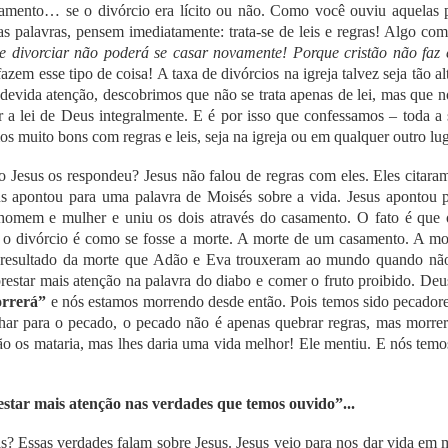
amento… se o divórcio era lícito ou não. Como você ouviu aquelas p
 palavras, pensem imediatamente: trata-se de leis e regras! Algo com
se divorciar não poderá se casar novamente! Porque cristão não faz e
fazem esse tipo de coisa! A taxa de divórcios na igreja talvez seja tão a
 devida atenção, descobrimos que não se trata apenas de lei, mas que n
 a lei de Deus integralmente. E é por isso que confessamos – toda a
 muito bons com regras e leis, seja na igreja ou em qualquer outro lug
Jesus os respondeu? Jesus não falou de regras com eles. Eles citara
us apontou para uma palavra de Moisés sobre a vida. Jesus apontou 
omem e mulher e uniu os dois através do casamento. O fato é que 
– o divórcio é como se fosse a morte. A morte de um casamento. A m
o resultado da morte que Adão e Eva trouxeram ao mundo quando n
restar mais atenção na palavra do diabo e comer o fruto proibido. Deus
orrerá”
e nós estamos morrendo desde então. Pois temos sido pecadore
har para o pecado, o pecado não é apenas quebrar regras, mas morrer
ão os mataria, mas lhes daria uma vida melhor! Ele mentiu. E nós tem
estar mais atenção nas verdades que temos ouvido”...
s? Essas verdades falam sobre Jesus. Jesus veio para nos dar vida em