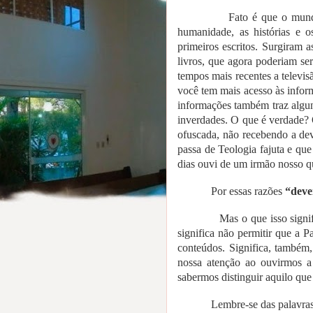
Fato é que o mund
humanidade, as histórias e 
primeiros escritos. Surgiram
livros, que agora poderiam se
tempos mais recentes a televis
você tem mais acesso às inform
informações também traz algun
inverdades. O que é verdade?
ofuscada, não recebendo a dev
passa de Teologia fajuta e qu
dias ouvi de um irmão nosso 
Por essas razões
“deve
Mas o que isso signif
significa não permitir que a 
conteúdos. Significa, também
nossa atenção ao ouvirmos a
sabermos distinguir aquilo qu
Lembre-se das palavras