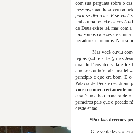
com sua pergunta sobre o cas
pessoas, quando ouvem aquelas
para se divorciar. E se você 
tenho uma notícia: os cristãos 
de Deus existe lei, mas com a
não somos capazes de cumprir
pecadores e impuros. Não somos
Mas você ouviu como 
regras (sobre a Lei), mas Jes
quando Deus deu vida e fez h
cumprir ou infringir uma lei 
princípio e que era bom. É 
Palavra de Deus e decidiram p
você o comer, certamente m
essa é uma boa maneira de ol
primeiros pais que o pecado n
desde então.
“Por isso devemos pr
Que verdades são essa