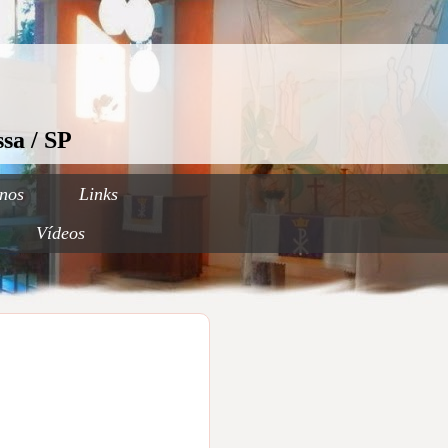
sa / SP
nos
Links
Vídeos