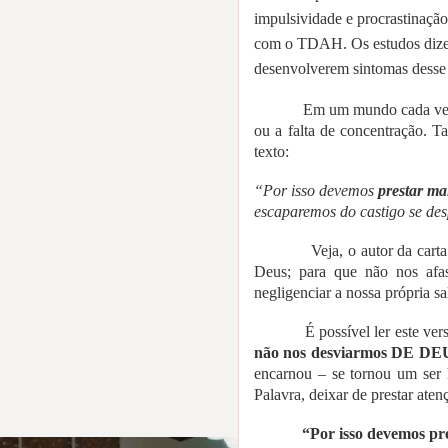
impulsividade e procrastinação
com o TDAH. Os estudos dizem 
desenvolverem sintomas desse 
Em um mundo cada vez 
ou a falta de concentração. T
texto:
“Por isso devemos
prestar ma
escaparemos do castigo se de
Veja, o autor da car
Deus; para que não nos afas
negligenciar a nossa própria s
É possível ler este ver
não nos desviarmos DE DE
encarnou – se tornou um ser 
Palavra, deixar de prestar atenç
“Por isso devemos pr