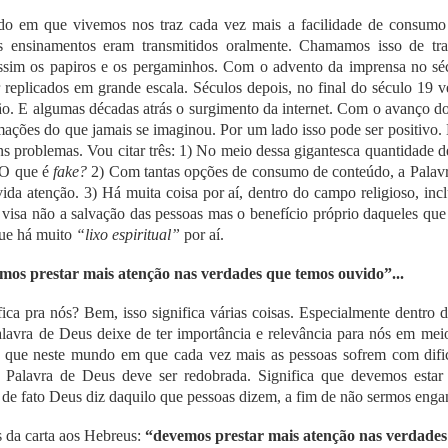
o em que vivemos nos traz cada vez mais a facilidade de consumo 
os ensinamentos eram transmitidos oralmente. Chamamos isso de tra
 assim os papiros e os pergaminhos. Com o advento da imprensa no sé
r replicados em grande escala. Séculos depois, no final do século 19 
ão. E algumas décadas atrás o surgimento da internet. Com o avanço dos
ações do que jamais se imaginou. Por um lado isso pode ser positivo. 
s problemas. Vou citar três: 1) No meio dessa gigantesca quantidade 
 O que é
fake?
2) Com tantas opções de consumo de conteúdo, a Palavra
ida atenção. 3) Há muita coisa por aí, dentro do campo religioso, incl
e visa não a salvação das pessoas mas o benefício próprio daqueles que
que há muito
“lixo espiritual”
por aí.
mos prestar mais atenção nas verdades que temos ouvido”...
ica pra nós? Bem, isso significa várias coisas. Especialmente dentro d
Palavra de Deus deixe de ter importância e relevância para nós em meio
, que neste mundo em que cada vez mais as pessoas sofrem com difi
 Palavra de Deus deve ser redobrada. Significa que devemos estar
e de fato Deus diz daquilo que pessoas dizem, a fim de não sermos enga
 da carta aos Hebreus:
“devemos prestar mais atenção nas verdades 