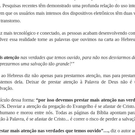
. Pesquisas recentes têm demonstrado uma profunda relação do uso inten
que os usuários mais intensos dos dispositivos eletrônicos têm duas 
transtorno.
mais tecnológico e conectado, as pessoas acabam desenvolvendo com 
alvez essa realidade torne as palavras que ouvimos na carta ao Hebreu
is atenção
nas verdades que temos ouvido, para não nos desviarmos de
sprezarmos uma salvação tão grande?”
ta ao Hebreus diz não apenas para prestarmos atenção, mas para prest
temos dela. Deixar de prestar atenção à Palavra de Deus não é 
alvação.
sículo dessa forma:
“por isso devemos prestar mais atenção nas ver
US.
Desviar a atenção da pregação do Evangelho é se afastar de Cristo.
humano e morou entre nós. Todas as páginas da Bíblia apontam para 
ão à Palavra, é se afastar de Cristo... é correr o risco de perder a salvaç
estar mais atenção nas verdades que temos ouvido”…,
diz o autor 