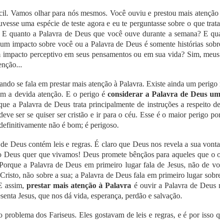
cil. Vamos olhar para nós mesmos. Você ouviu e prestou mais atenção 
vesse uma espécie de teste agora e eu te perguntasse sobre o que trata
? E quanto a Palavra de Deus que você ouve durante a semana? E qua
um impacto sobre você ou a Palavra de Deus é somente histórias sobre
 impacto perceptivo em seus pensamentos ou em sua vida? Sim, meus 
enção...
ando se fala em prestar mais atenção à Palavra. Existe ainda um perig
m a devida atenção. E o perigo é
considerar a Palavra de Deus um l
que a Palavra de Deus trata principalmente de instruções a respeito 
ve ser se quiser ser cristão e ir para o céu. Esse é o maior perigo po
 definitivamente não é bom; é perigoso.
 de Deus contém leis e regras. É claro que Deus nos revela a sua vont
o Deus quer que vivamos! Deus promete bênçãos para aqueles que o 
orque a Palavra de Deus em primeiro lugar fala de Jesus, não de vo
 Cristo, não sobre a sua; a Palavra de Deus fala em primeiro lugar sobr
 E assim,
prestar mais atenção à Palavra
é ouvir a Palavra de Deus 
esenta Jesus, que nos dá vida, esperança, perdão e salvação.
 problema dos Fariseus. Eles gostavam de leis e regras, e é por isso 